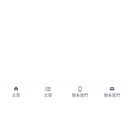
主頁
文章
聯系我們
聯系我們
聯繫我們
我們期待收到你的來信！
社團法人台灣智慧建築協會(TIBA)