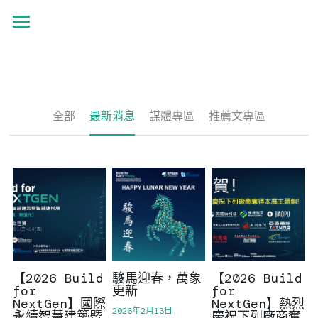
首頁
最新消息
展覽資訊
全部
最新消息
謀體專區
推薦文專區
參展報名
展覽資訊
下載專區
關於我們
關於我們
搜索
【2026 Build
駿馬迎春，萬象
【2026 Build
TIBA
for
更新
for
聯絡我們
NextGen】國際
NextGen】熱烈
2026年2月13日
APIGBA
永續智慧建築暨
慶祝下列廠商奪