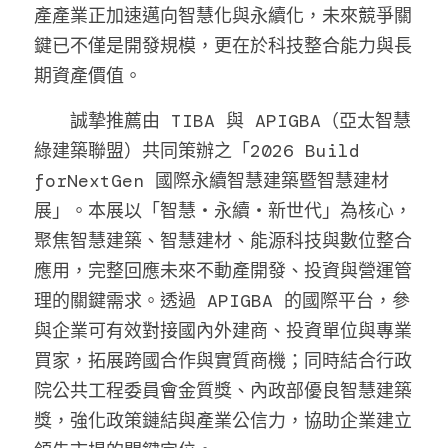
產產業正加速邁向智慧化與永續化，未來競爭關
鍵已不僅是開發規模，更在於科技整合能力與長
期資產價值。
　　誠摯推薦由 TIBA 與 APIGBA（亞太智慧
綠建築聯盟）共同策辦之「2026 Build 
forNextGen 國際永續智慧建築暨智慧建材
展」。本展以「智慧・永續・新世代」為核心，
聚焦智慧建築、智慧建材、能源科技與數位整合
應用，完整回應未來不動產開發、投資與營運管
理的關鍵需求。透過 APIGBA 的國際平台，參
與企業可有效對接國內外建商、投資單位與專業
買家，拓展跨國合作與實質商機；同時結合行政
院公共工程委員會金質獎、內政部優良智慧建築
獎，強化政策鏈結與產業公信力，協助企業建立