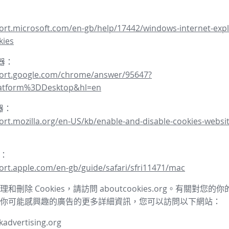
ort.microsoft.com/en-gb/help/17442/windows-internet-expl
kies
覽器：
port.google.com/chrome/answer/95647?
latform%3DDesktop&hl=en
覽器：
ort.mozilla.org/en-US/kb/enable-and-disable-cookies-websit
器：
ort.apple.com/en-gb/guide/safari/sfri11471/mac
和刪除 Cookies，請訪問 aboutcookies.org。有關對您
你可能感興趣的廣告的更多詳細資訊，您可以訪問以下網站：
advertising.org