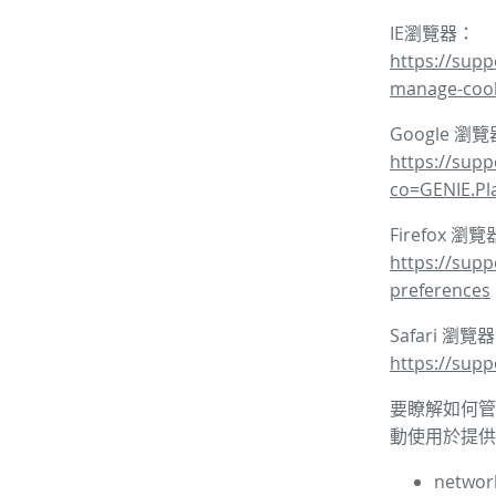
IE瀏覽器：
https://supp
manage-coo
Google 瀏
https://sup
co=GENIE.P
Firefox 瀏
https://supp
preferences
Safari 瀏覽
https://supp
要瞭解如何管理
動使用於提供
network